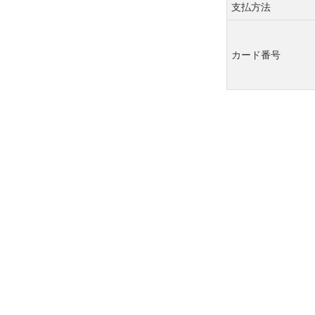
支払方法
カード番号
セキュリティー
コード
カード名義人
有効期限
規約への同意
規約への同意