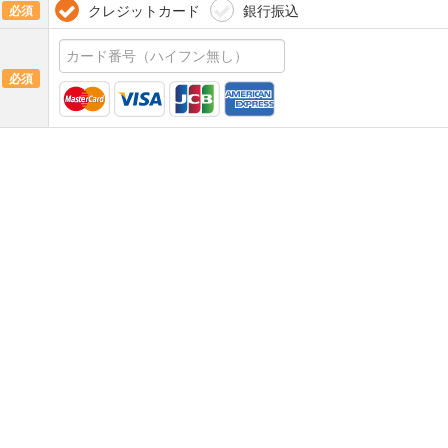
クレジットカード
銀行振込
必須
必須
セキュリティーコードとは？
必須
必須
必須
利用規約
及び
個人情報の取扱い
に同意する
必須
戻る
次へ（確認画面）