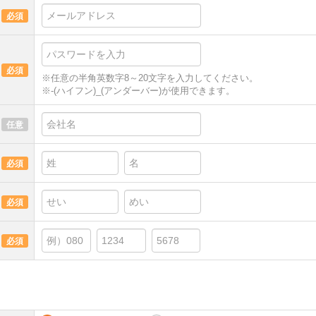
必須
必須
※任意の半角英数字8～20文字を入力してください。
※-(ハイフン)_(アンダーバー)が使用できます。
任意
必須
必須
必須