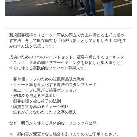
新規顧客獲得とリピーター育成の両立で売上を雪だるま式に増や
す方法、そして既存顧客を「秘密兵器」として活用し売上8割を生
み出す方法を伝授します。
成功のための３つのマインドセット、顧客を虜にするセールステ
クニック、最新の脳科学マーケティングを駆使した集客法など、
すぐに使える実践的なノウハウが満載です。
・客単価アップのための複数商品販売戦略
・リピート率を最大化する魔法のスタンプカード
・売上アップに繋がる接客ポジション
・好印象を与える言葉遣い
・顧客心理を操る椅子の法則
・購買意欲を高めるイメージ戦略
・誰もが抗えないたった２文字の魔力
など、明日から使える具体的なテクニックを公開。
※一部内容が変更となる場合もありますのでご了承ください。