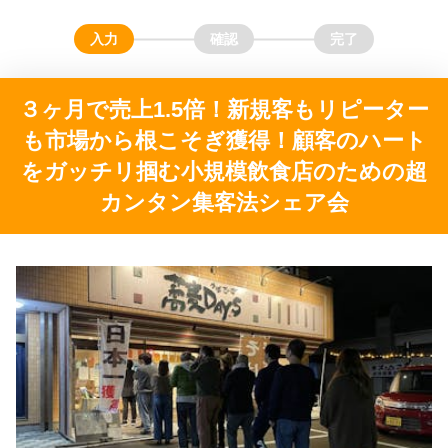
３ヶ月で売上1.5倍！新規客もリピーター
も市場から根こそぎ獲得！顧客のハート
をガッチリ掴む小規模飲食店のための超
カンタン集客法シェア会