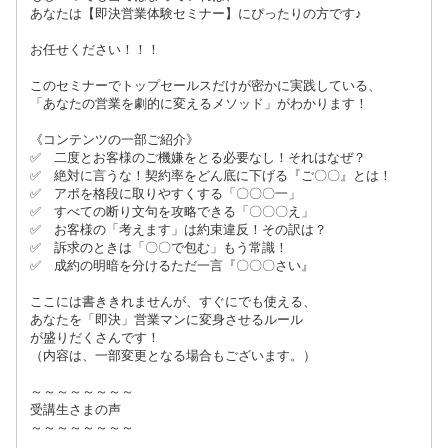
あなたは【即決営業体験セミナー】にぴったりの方です♪
お任せください！！！
このセミナーでトップセールスだけが密かに実践している、
「あなたの営業を劇的に変えるメソッド」がわかります！
《コンテンツの一部ご紹介》
✅ 二度とお客様のご機嫌をとる必要なし！それはなぜ？
✅ 絶対に言うな！契約率をどん底に下げる『ご〇〇』とは！
✅ アポを格段に取りやすくする「〇〇〇一」
✅ すべての断り文句を攻略できる「〇〇〇え」
✅ お客様の「考えます」は約束違反！その訳は？
✅ 訴求のときは「〇〇で包む」もう常識！
✅ 成約の明暗を分けるただ一言『〇〇〇さい』
ここには書ききれませんが、すぐにでも使える、
あなたを「即決」営業マンに変身させるルール
が盛りだくさんです！
（内容は、一部変更となる場合もございます。）
～～～～～～～～
受講生さまの声
～～～～～～～～