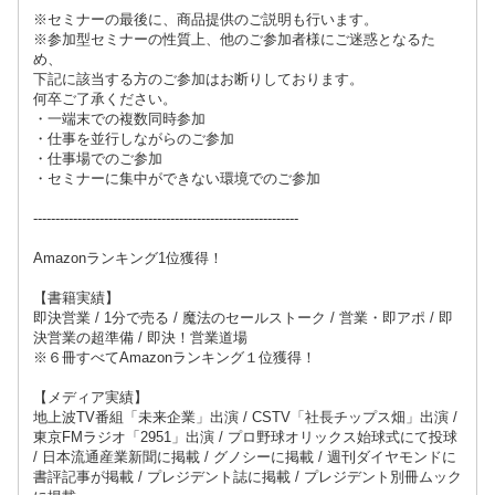
※セミナーの最後に、商品提供のご説明も行います。
※参加型セミナーの性質上、他のご参加者様にご迷惑となるた
め、
下記に該当する方のご参加はお断りしております。
何卒ご了承ください。
・一端末での複数同時参加
・仕事を並行しながらのご参加
・仕事場でのご参加
・セミナーに集中ができない環境でのご参加
------------------------------------------------------------
Amazonランキング1位獲得！
【書籍実績】
即決営業 / 1分で売る / 魔法のセールストーク / 営業・即アポ / 即
決営業の超準備 / 即決！営業道場
※６冊すべてAmazonランキング１位獲得！
【メディア実績】
地上波TV番組「未来企業」出演 / CSTV「社長チップス畑」出演 /
東京FMラジオ「2951」出演 / プロ野球オリックス始球式にて投球
/ 日本流通産業新聞に掲載 / グノシーに掲載 / 週刊ダイヤモンドに
書評記事が掲載 / プレジデント誌に掲載 / プレジデント別冊ムック