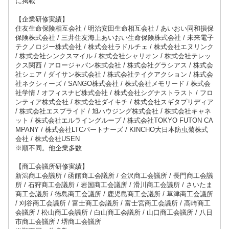
に掲載
【企業研修実績】
住友生命保険相互会社 / 明治安田生命相互会社 / あいおい同和損保
保険株式会社 / 三井住友海上あいおい生命保険株式会社 / 未来電子
テクノロジー株式会社 / 株式会社ラドルチェ / 株式会社エヌリンク
/ 株式会社シンクスマイル / 株式会社シャリオン / 株式会社テレッ
クス関西 / アロージャパン株式会社 / 株式会社グラシアス / 株式会
社シェア / ダイサン株式会社 / 株式会社テイクアクション / 株式会
社ネクシィーズ / SANGO株式会社 / 株式会社メモリード / 株式会
社学情 / オフィスナビ株式会社 / 株式会社シグナストラスト / フロ
ンティア株式会社 / 株式会社ダイキチ / 株式会社スギタプリディア
/ 株式会社エスプライド / 旭ハウジング株式会社 / 株式会社キャネ
ット / 株式会社エルライングループ / 株式会社TOKYO FUTON CA
MPANY / 株式会社LTCパートナーズ / KINCHO大日本防虫菊株式
会社 / 株式会社USEN
※順不同。他企業多数
【商工会議所研修実績】
新潟商工会議所 / 函館商工会議所 / 金沢商工会議所 / 長門商工会議
所 / 石狩商工会議所 / 岩国商工会議所 / 滑川商工会議所 / さいたま
商工会議所 / 徳島商工会議所 / 鹿児島商工会議所 / 草津商工会議所
/ 刈谷商工会議所 / 富士商工会議所 / 富士宮商工会議所 / 高崎商工
会議所 / 松山商工会議所 / 白山商工会議所 / 山口商工会議所 / 八日
市商工会議所 / 堺商工会議所