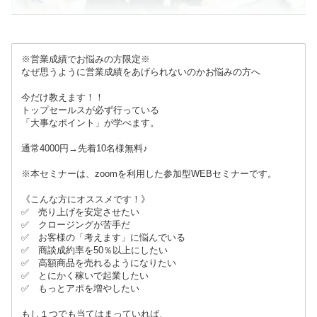
※営業成績でお悩みの方限定※
なぜ思うように営業成績をあげられないのかお悩みの方へ
今だけ教えます！！
トップセールスが必ず行っている
「大事なポイント」が学べます。
通常4000円→先着10名様無料♪
※本セミナーは、zoomを利用した参加型WEBセミナーです。
《こんな方にオススメです！》
✅ 売り上げを安定させたい
✅ クロージングが苦手だ
✅ お客様の「考えます」に悩んでいる
✅ 商談成約率を50％以上にしたい
✅ 高額商品を売れるようになりたい
✅ とにかく稼いで起業したい
✅ もっとアポを増やしたい
もし１つでも当てはまっていれば、