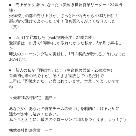
■ 売上がケタ違いになった（美容系機器営業リーダー・34歳男
性）
受講翌月の部の売り上げが、ざっと800万円から3000万円に！
部の皆で受けてよかったです！僕も実入りがよくなりました
（笑）
■ 3か月で昇格した（web契約受注・27歳男性）
受講前は１か月で10契約しか取れなかった私が、3か月で昇格し
た！
即決のクロージング法を実践し、1日３契約が取れるようになった
おかげだ。
■ 新人の私が「即戦力」に！（生命保険営業・25歳女性）
営業初心者の私ですが、そのまま実践しているだけで、
上司に「即戦力だな」と喜ばれています。営業って楽しいです
ね！
＜先着10名様限定 無料＞
あなたや、あなたの営業チームの売上げを劇的に上げるために
迷わずお申し込みください。
私たちとともに、最強のクロージング部隊をつくりましょう！(^^)
株式会社即決営業 一同