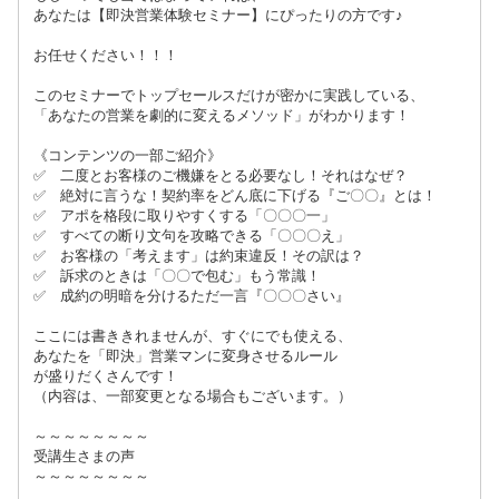
あなたは【即決営業体験セミナー】にぴったりの方です♪
お任せください！！！
このセミナーでトップセールスだけが密かに実践している、
「あなたの営業を劇的に変えるメソッド」がわかります！
《コンテンツの一部ご紹介》
✅ 二度とお客様のご機嫌をとる必要なし！それはなぜ？
✅ 絶対に言うな！契約率をどん底に下げる『ご〇〇』とは！
✅ アポを格段に取りやすくする「〇〇〇一」
✅ すべての断り文句を攻略できる「〇〇〇え」
✅ お客様の「考えます」は約束違反！その訳は？
✅ 訴求のときは「〇〇で包む」もう常識！
✅ 成約の明暗を分けるただ一言『〇〇〇さい』
ここには書ききれませんが、すぐにでも使える、
あなたを「即決」営業マンに変身させるルール
が盛りだくさんです！
（内容は、一部変更となる場合もございます。）
～～～～～～～～
受講生さまの声
～～～～～～～～