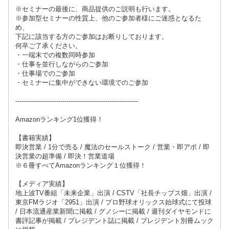
※セミナーの最後に、商品提供のご説明も行います。
※参加型セミナーの性質上、他のご参加者様にご迷惑となるた
め、
下記に該当する方のご参加はお断りしております。
何卒ご了承ください。
・一端末での複数同時参加
・仕事を並行しながらのご参加
・仕事場でのご参加
・セミナーに集中ができない環境でのご参加
------------------------------------------------------------
Amazonランキング1位獲得！
【書籍実績】
即決営業 / 1分で売る / 魔法のセールストーク / 営業・即アポ / 即
決営業の超準備 / 即決！営業道場
※６冊すべてAmazonランキング１位獲得！
【メディア実績】
地上波TV番組「未来企業」出演 / CSTV「社長チップス畑」出演 /
東京FMラジオ「2951」出演 / プロ野球オリックス始球式にて投球
/ 日本流通産業新聞に掲載 / グノシーに掲載 / 週刊ダイヤモンドに
書評記事が掲載 / プレジデント誌に掲載 / プレジデント別冊ムック