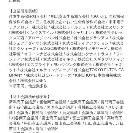
に掲載
【企業研修実績】
住友生命保険相互会社 / 明治安田生命相互会社 / あいおい同和損保
保険株式会社 / 三井住友海上あいおい生命保険株式会社 / 未来電子
テクノロジー株式会社 / 株式会社ラドルチェ / 株式会社エヌリンク
/ 株式会社シンクスマイル / 株式会社シャリオン / 株式会社テレッ
クス関西 / アロージャパン株式会社 / 株式会社グラシアス / 株式会
社シェア / ダイサン株式会社 / 株式会社テイクアクション / 株式会
社ネクシィーズ / SANGO株式会社 / 株式会社メモリード / 株式会
社学情 / オフィスナビ株式会社 / 株式会社シグナストラスト / フロ
ンティア株式会社 / 株式会社ダイキチ / 株式会社スギタプリディア
/ 株式会社エスプライド / 旭ハウジング株式会社 / 株式会社キャネ
ット / 株式会社エルライングループ / 株式会社TOKYO FUTON CA
MPANY / 株式会社LTCパートナーズ / KINCHO大日本防虫菊株式
会社 / 株式会社USEN
※順不同。他企業多数
【商工会議所研修実績】
新潟商工会議所 / 函館商工会議所 / 金沢商工会議所 / 長門商工会議
所 / 石狩商工会議所 / 岩国商工会議所 / 滑川商工会議所 / さいたま
商工会議所 / 徳島商工会議所 / 鹿児島商工会議所 / 草津商工会議所
/ 刈谷商工会議所 / 富士商工会議所 / 富士宮商工会議所 / 高崎商工
会議所 / 松山商工会議所 / 白山商工会議所 / 山口商工会議所 / 八日
市商工会議所 / 堺商工会議所