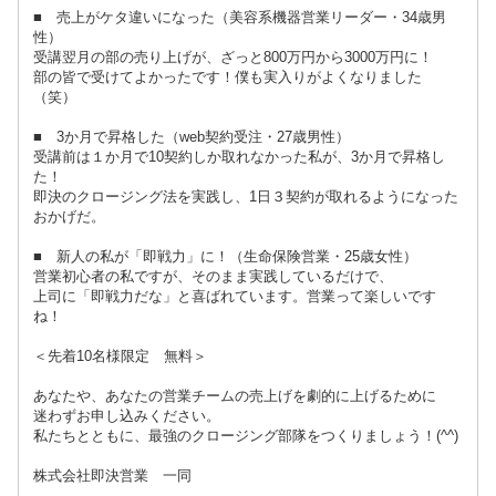
■ 売上がケタ違いになった（美容系機器営業リーダー・34歳男
性）
受講翌月の部の売り上げが、ざっと800万円から3000万円に！
部の皆で受けてよかったです！僕も実入りがよくなりました
（笑）
■ 3か月で昇格した（web契約受注・27歳男性）
受講前は１か月で10契約しか取れなかった私が、3か月で昇格し
た！
即決のクロージング法を実践し、1日３契約が取れるようになった
おかげだ。
■ 新人の私が「即戦力」に！（生命保険営業・25歳女性）
営業初心者の私ですが、そのまま実践しているだけで、
上司に「即戦力だな」と喜ばれています。営業って楽しいです
ね！
＜先着10名様限定 無料＞
あなたや、あなたの営業チームの売上げを劇的に上げるために
迷わずお申し込みください。
私たちとともに、最強のクロージング部隊をつくりましょう！(^^)
株式会社即決営業 一同