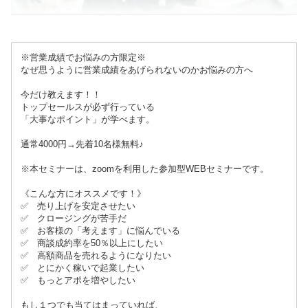
※営業成績でお悩みの方限定※
なぜ思うように営業成績をあげられないのかお悩みの方へ
今だけ教えます！！
トップセールスが必ず行っている
「大事なポイント」が学べます。
通常4000円→先着10名様無料♪
※本セミナーは、zoomを利用した参加型WEBセミナーです。
《こんな方にオススメです！》
✅ 売り上げを安定させたい
✅ クロージングが苦手だ
✅ お客様の「考えます」に悩んでいる
✅ 商談成約率を50％以上にしたい
✅ 高額商品を売れるようになりたい
✅ とにかく稼いで起業したい
✅ もっとアポを増やしたい
もし１つでも当てはまっていれば、