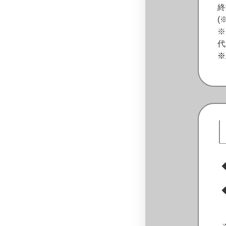
終
(
※
代
※