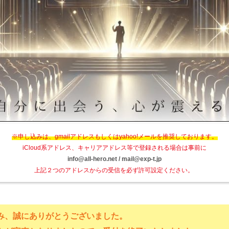
※申し込みは、gmailアドレスもしくはyahoo!メールを推奨しております。
iCloud系アドレス、キャリアアドレス等で登録される場合は事前に
info@all-hero.net / mail@exp-t.jp
上記２つのアドレスからの受信を必ず許可設定ください。
み、誠にありがとうございました。