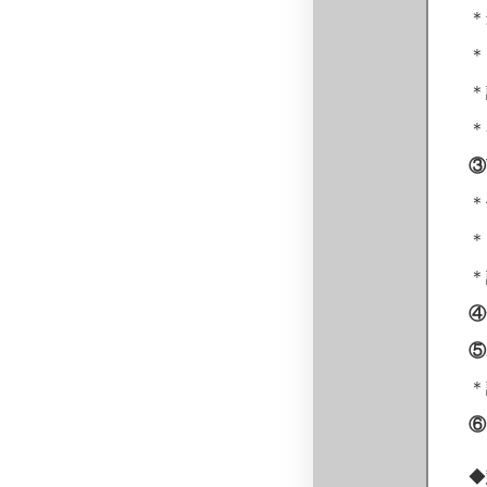
＊
＊
＊
＊
③
＊
＊
＊
④
⑤
＊
⑥
◆