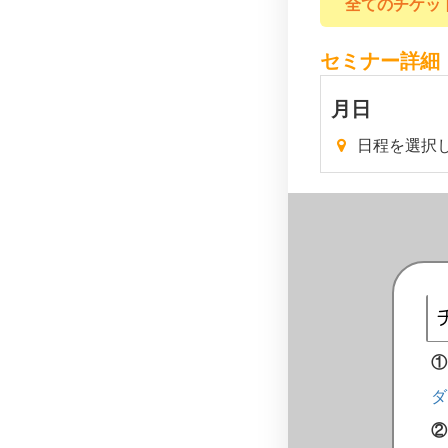
全てのチケッ
セミナー詳細
月
日
日程を選択
①
ダ
②