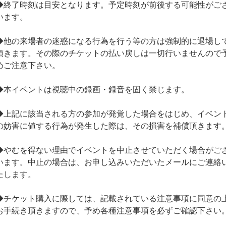
◆終了時刻は目安となります。予定時刻が前後する可能性がご
います。
◆他の来場者の迷惑になる行為を行う等の方は強制的に退場し
頂きます。その際のチケットの払い戻しは一切行いませんので
めご注意下さい。
◆本イベントは視聴中の録画・録音を固く禁じます。
◆上記に該当される方の参加が発覚した場合をはじめ、イベン
の妨害に値する行為が発生した際は、その損害を補償頂きます
◆やむを得ない理由でイベントを中止させていただく場合がご
います。中止の場合は、お申し込みいただいたメールにご連絡
たします。
◆チケット購入に際しては、記載されている注意事項に同意の
お手続き頂きますので、予め各種注意事項を必ずご確認下さい