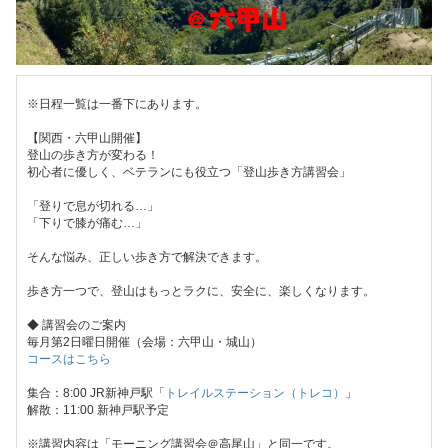
※日程一覧は一番下にあります。
【関西・六甲山開催】
登山の歩き方が変わる！
初心者に優しく、ベテランにも役立つ「登山歩き方講習会」
「登りで息が切れる…」
「下りで膝が痛む…」
そんな悩み、正しい歩き方で解決できます。
歩き方一つで、登山はもっとラクに、安全に、楽しくなります。
◆ 講習会のご案内
毎月第2日曜日開催（会場：六甲山・城山）
コースはこちら
集合：8:00 JR新神戸駅「
トレイルステーション（トレコ）
」
解散：11:00 新神戸駅予定
※講習内容は「モーニング講習会＠高尾山」と同一です。