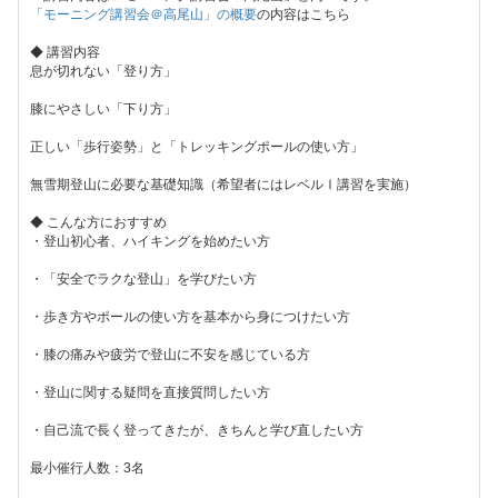
「モーニング講習会＠高尾山」の概要
の内容はこちら
◆ 講習内容
息が切れない「登り方」
膝にやさしい「下り方」
正しい「歩行姿勢」と「トレッキングポールの使い方」
無雪期登山に必要な基礎知識（希望者にはレベルⅠ講習を実施）
◆ こんな方におすすめ
・登山初心者、ハイキングを始めたい方
・「安全でラクな登山」を学びたい方
・歩き方やポールの使い方を基本から身につけたい方
・膝の痛みや疲労で登山に不安を感じている方
・登山に関する疑問を直接質問したい方
・自己流で長く登ってきたが、きちんと学び直したい方
最小催行人数：3名