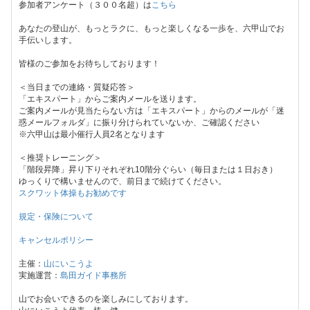
参加者アンケート（３００名超）は
こちら
あなたの登山が、もっとラクに、もっと楽しくなる一歩を、六甲山でお
手伝いします。
皆様のご参加をお待ちしております！
＜当日までの連絡・質疑応答＞
「エキスパート」からご案内メールを送ります。
ご案内メールが見当たらない方は「エキスパート」からのメールが「迷
惑メールフォルダ」に振り分けられていないか、ご確認ください
※六甲山は最小催行人員2名となります
＜推奨トレーニング＞
「階段昇降」昇り下りそれぞれ10階分ぐらい（毎日または１日おき）
ゆっくりで構いませんので、前日まで続けてください。
スクワット体操もお勧めです
規定・保険について
キャンセルポリシー
主催：
山にいこうよ
実施運営：
島田ガイド事務所
山でお会いできるのを楽しみにしております。