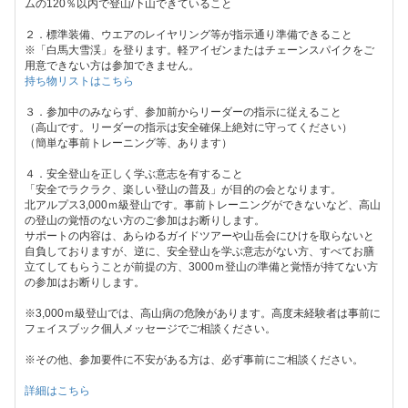
ムの120％以内で登山/下山できていること
２．標準装備、ウエアのレイヤリング等が指示通り準備できること
※「白馬大雪渓」を登ります。軽アイゼンまたはチェーンスパイクをご
用意できない方は参加できません。
持ち物リストはこちら
３．参加中のみならず、参加前からリーダーの指示に従えること
（高山です。リーダーの指示は安全確保上絶対に守ってください）
（簡単な事前トレーニング等、あります）
４．安全登山を正しく学ぶ意志を有すること
「安全でラクラク、楽しい登山の普及」が目的の会となります。
北アルプス3,000ｍ級登山です。事前トレーニングができないなど、高山
の登山の覚悟のない方のご参加はお断りします。
サポートの内容は、あらゆるガイドツアーや山岳会にひけを取らないと
自負しておりますが、逆に、安全登山を学ぶ意志がない方、すべてお膳
立てしてもらうことが前提の方、3000ｍ登山の準備と覚悟が持てない方
の参加はお断りします。
※3,000ｍ級登山では、高山病の危険があります。高度未経験者は事前に
フェイスブック個人メッセージでご相談ください。
※その他、参加要件に不安がある方は、必ず事前にご相談ください。
詳細はこちら