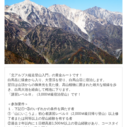
「北アルプス縦走登山入門」の黄金ルートです！
白馬岳に猿倉から入り、大雪渓を登り、白馬山荘に宿泊します。
翌日は山頂からの御来光を見た後、高山植物に囲まれた雄大な稜線を歩
き、白馬大池を経由して栂池に下ります。
「講習レベルⅢ」（3,000Ｍ級宿泊登山）です！
＜参加要件＞
１．下記①~③のいずれかの条件を満たす者
①「山にいこうよ」初心者講習レベルⅡ（2,000Ｍ級日帰り登山）以上修
了者または同等以上の登山経験を有する者
②過去２年以内に１日標高差1,500Ｍ以上の登山経験があり、コースタイ