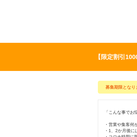
【限定割引10
募集期限となり
「こんな事でお
・営業や集客何
・1、2か月後
・コロナ時期に