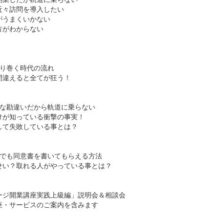
近々訪問を導入したい
がうまくいかない
方がわからない
取り巻く時代の流れ
間違えると全てが狂う！
きな勘違いだから軌道に乗らない
けが知っている衝撃の事実！
して失敗している事とは？
みでも同意書を書いてもらえる方法
せい？取れる人がやっている事とは？
ージ開業講座実践上級編」説明会＆相談会
座・サービスのご案内を含みます