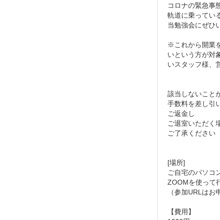
コロナの緊急事
軌道に乗ってい
当勉強会にぜひ
※これから開業
いという方が対
いスタッフ様、
該当しないこと
手数料を差し引
ご返金し
ご退室いただく
ご了承ください
[場所]
ご自宅のパソコ
ZOOMを使って
（参加URLは
【費用】