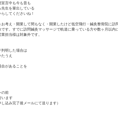
態宣言中も今も昔も
る先生を輩出している
いらしてくださいね！
をお考え・開業して間もなく・開業したけど低空飛行・鍼灸整骨院に訪
象です。すでに訪問鍼灸マッサージで軌道に乗っている方や数ヶ月以内
営業担当様は対象外です。
が判明した場合は
いたうえ
場合があることを
ンの前
行います
お申し込み完了後メールにて送ります）