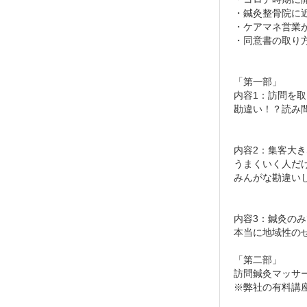
・鍼灸整骨院に
・ケアマネ営業
・同意書の取り
「第一部」
内容1：訪問を
勘違い！？読み
内容2：集客大
うまくいく人だ
みんがな勘違い
内容3：鍼灸の
本当に地域性の
「第二部」
訪問鍼灸マッサ
※弊社の有料講