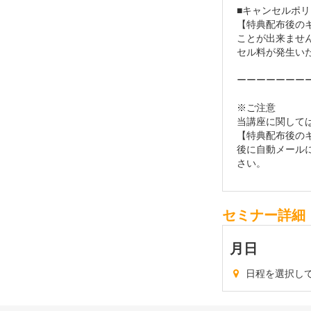
■キャンセルポリ
【特典配布後の
ことが出来ませ
セル料が発生い
ーーーーーーー
※ご注意
当講座に関して
【特典配布後の
後に自動メール
さい。
セミナー詳細
月
日
日程を選択し