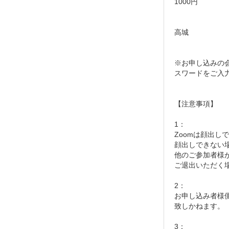
1000円
高城
※お申し込みの
スワードをご入
【注意事項】
1：
Zoomは顔出し
顔出しできない
他のご参加者様
ご退出いただく
2：
お申し込み者様
致しかねます。
3：