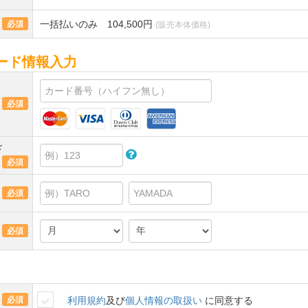
一括払いのみ 104,500円
必須
(販売本体価格)
ード情報入力
必須
ド
必須
必須
必須
必須
利用規約
及び
個人情報の取扱い
に同意する