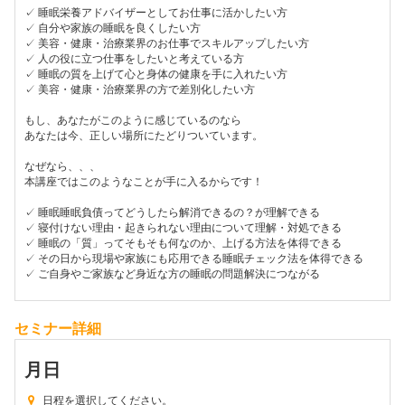
✓ 睡眠栄養アドバイザーとしてお仕事に活かしたい方
✓ 自分や家族の睡眠を良くしたい方
✓ 美容・健康・治療業界のお仕事でスキルアップしたい方
✓ 人の役に立つ仕事をしたいと考えている方
✓ 睡眠の質を上げて心と身体の健康を手に入れたい方
✓ 美容・健康・治療業界の方で差別化したい方
もし、あなたがこのように感じているのなら
あなたは今、正しい場所にたどりついています。
なぜなら、、、
本講座ではこのようなことが手に入るからです！
✓ 睡眠睡眠負債ってどうしたら解消できるの？が理解できる
✓ 寝付けない理由・起きられない理由について理解・対処できる
✓ 睡眠の「質」ってそもそも何なのか、上げる方法を体得できる
✓ その日から現場や家族にも応用できる睡眠チェック法を体得できる
✓ ご自身やご家族など身近な方の睡眠の問題解決につながる
セミナー詳細
月
日
日程を選択してください。