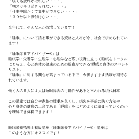
「寝ても疲れが取れない・・・」
「朝スッキリ起きられない・・・」
「仕事中眠たくて集中ができない・・・」
「３０分以上寝付けない・・」
全年代で、そんな人が急増しています！
「睡眠」について語る事ができる資格と人材が今、社会で求められてい
ます！
『睡眠栄養アドバイザー®』は
睡眠学・栄養学・生理学・心理学など広い視野に立って睡眠をトータル
にとらえ、心と身体の健康のための提案ができる”睡眠と身体のスペシャ
リスト。
『睡眠』に対する関心が高まっている中で、今後ますます活躍が期待さ
れています。
働く人の５人に１人は睡眠障害の可能性があると言われる現代日本
この講座では自分や家族の睡眠を良くし、損失を事前に防ぐ方法や
心と身体の健康の土台である「睡眠」をはどのように決まっていくのか
を理解でき体得できます！
睡眠栄養指導士初級講座（睡眠栄養アドバイザー®︎）講座は
このような方にオススメです！