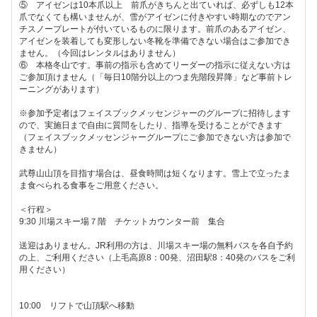
⑤ アイゼンは10本爪以上 前爪がきちんと出ていれば、必ずしも12本
爪でなくても構いませんが、雪がアイゼンに付きやすい時期なのでアン
チスノープレートが付いているものに限ります。前爪のあるアイゼン、
アイゼンを装着しても変形しない冬靴を準備できない場合はご参加でき
ません。（今回はレンタルはありません）
⑥ 本格冬山です。事前の指示も含めてリーダーの指示に従えない方は
ご参加頂けません（「毎日10階分以上のつま先階段昇降」など事前トレ
ーニングがあります）
※参加予定者はフェイスブックメッセンジャーのグループに招待します
ので、実施日まで自由に質問をしたり、指導を受けることができます
（フェイスブックメッセンジャーグループにご参加できない方は参加で
きません）
武尊山山頂を目指す場合は、昼食時間は短くなります。雪上で立ったま
ま食べられる食事をご用意ください。
＜行程＞
9:30 川場スキー場７階 チケットカウンター前 集合
送迎はありません。JR利用の方は、川場スキー場の無料バスを各自予約
の上、ご利用ください（上毛高原8：00発、沼田駅8：40発のバスをご利
用ください）
10:00 リフトで山頂駅へ移動