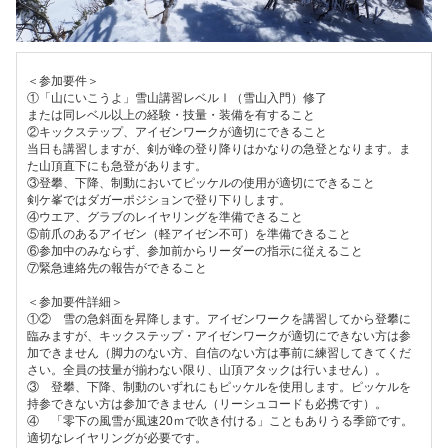
＜参加要件＞
①「山にいこうよ」雪山講習レベルⅠ（雪山入門）修了
または同レベル以上の経験・技量・装備を有すること
②キックステップ、アイゼンワークが適切にできること
当日も講習しますが、剣が峰の登り降りはかなりの急登となります。ま
た山頂直下にも急登があります。
③登攀、下降、制動においてピッケルの使用が適切にできること
剣ケ峯ではダガーポジションで登り下りします。
④ウエア、グラブのレイヤリングを準備できること
⑤前爪のあるアイゼン（軽アイゼン不可）を準備できること
⑥参加中のみならず、参加前からリーダーの指示に従えること
⑦緊急連絡先の報告ができること
＜参加要件詳細＞
①② 雪の急斜面を昇降します。アイゼンワークを講習してから登攀に
臨みますが、キックステップ・アイゼンワークが適切にできない方は参
加できません（脚力のない方、自信のない方は事前に練習してきてくだ
さい。全員の技量が揃わない限り、山頂アタックは行いません）。
③ 登攀、下降、制動のいずれにもピッケルを使用します。ピッケルを
持参できない方は参加できません（リーシュコードも必携です）。
④ 「零下の風雪が風速20ｍで吹き付ける」こともありうる季節です。
適切なレイヤリングが必要です。