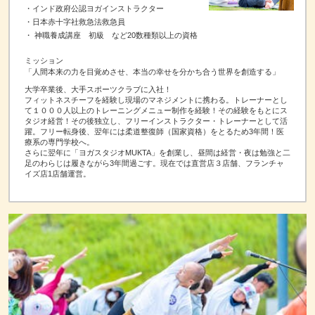
・インド政府公認ヨガインストラクター
・日本赤十字社救急法救急員
・ 神職養成講座 初級 など20数種類以上の資格
ミッション
「人間本来の力を目覚めさせ、本当の幸せを分かち合う世界を創造する」
大学卒業後、大手スポーツクラブに入社！
フィットネスチーフを経験し現場のマネジメントに携わる。トレーナーとし
て１０００人以上のトレーニングメニュー制作を経験！その経験をもとにス
タジオ経営！その後独立し、フリーインストラクター・トレーナーとして活
躍。フリー転身後、翌年には柔道整復師（国家資格）をとるため3年間！医
療系の専門学校へ。
さらに翌年に「ヨガスタジオMUKTA」を創業し、昼間は経営・夜は勉強と二
足のわらじは履きながら3年間過ごす。現在では直営店３店舗、フランチャ
イズ店1店舗運営。