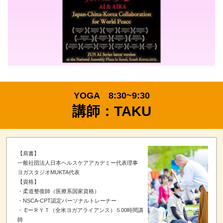
YOGA 8:30~9:30
講師：TAKU
【肩書】
一般社団法人日本ヘルスケアアカデミー代表理事
ヨガスタジオMUKTA代表
【資格】
・柔道整復師（医療系国家資格）
・NSCA-CPT認定パーソナルトレーナー
・ EーＲＹＴ（全米ヨガアライアンス）５00時間講
師