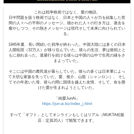
これは戦争映画ではなく、愛の物語。
日中問題を扱う映画ではなく、日本と中国の人々が力を結集した世
間の人々への平和のメッセージ。描かれた人々の行き方は、過去を
癒やしつつ、その熱きメッセージは現代そして未来に向けられてい
る。
1945年夏、長い間続いた戦争が終わった。中国大陸には多くの日本
人開拓団（32万人）が移り住んでいた。彼らの生活、夢は敗戦とと
もに崩れ去った。逃避行を続ける彼らは中国の山中で生死の縁をさ
まよっていた。
そこには中国の農民達が暮らしていた。彼らの多くは日本軍によっ
て大切な家族を失っていた。愛、俊介、山龍（シャンロン）、 そし
てその年老いた母、彼らの間に国境を越えた友情、そして、命を懸
けた愛が生まれようとしていた。
「純愛JunAi」
https://jun-ai.biz/index_j.html
すべて「ギフト」としてオンラインもしくはリアル（MUKTA松阪
店：定員20人）で観覧できます。