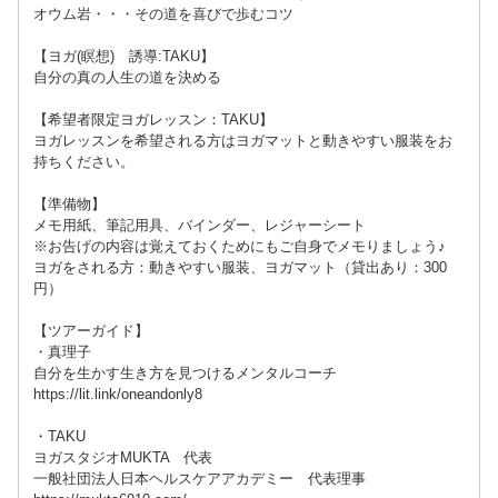
オウム岩・・・その道を喜びで歩むコツ
【ヨガ(瞑想) 誘導:TAKU】
自分の真の人生の道を決める
【希望者限定ヨガレッスン：TAKU】
ヨガレッスンを希望される方はヨガマットと動きやすい服装をお
持ちください。
【準備物】
メモ用紙、筆記用具、バインダー、レジャーシート
※お告げの内容は覚えておくためにもご自身でメモりましょう♪
ヨガをされる方：動きやすい服装、ヨガマット（貸出あり：300
円）
【ツアーガイド】
・真理子
自分を生かす生き方を見つけるメンタルコーチ
https://lit.link/oneandonly8
・TAKU
ヨガスタジオMUKTA 代表
一般社団法人日本ヘルスケアアカデミー 代表理事