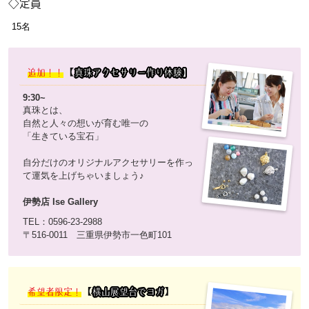
◇定員
15名
【
追加！！
真珠アクセサリー作り体験
】
9:30~
真珠とは、
自然と人々の想いが育む唯一の
「生きている宝石」
自分だけのオリジナルアクセサリーを作っ
て運気を上げちゃいましょう♪
伊勢店 Ise Gallery
TEL：0596-23-2988
〒516-0011 三重県伊勢市一色町101
【
】
希望者限定！
横山展望台でヨガ