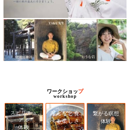
ワーク
ショッ
プ
workshop
スピリチュ
みんなと食
繋がる瞑想
アル
べる楽しさ
体験
体験
♪