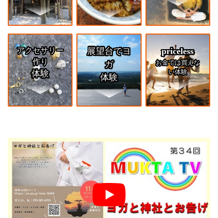
アクセサリー
展望台でヨ
priceless
作り
お金では買えな
ガ
い体験
体験
体験