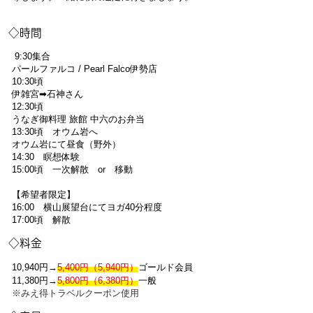
◇時間
9:30集合
パールファルコ / Pearl Falco伊勢店
10:30頃
伊雑宮➡石神さん
12:30頃
うなぎ御料理 旅館 中六のお弁当
13:30頃 オウム岩へ
オウム岩にて昼食（野外）
14:30 瞑想体験
15:00頃 一次解散 or 移動
【希望者限定】
16:00 横山展望台にてヨガ40分程度
17:00頃 解散
◇料金
10,940円→
5,400円（5,940円）
ゴールド会員
11,380円→
5,800円（6,380円）
一般
※みえ得トラベルクーポン使用