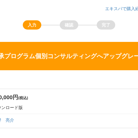
エキスパで購入
承プログラム個別コンサルティングへアップグレ
0,000円
(税込)
ウンロード版
野 亮介