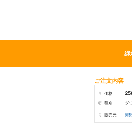
継
ご注文内容
25
価格
種別
ダ
販売元
海