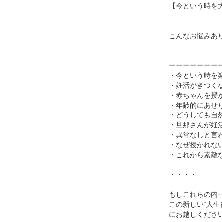
【今という時を
こんなお悩みあ
ーーーーーーー
・今という時を
・妊活がきつく
・赤ちゃんを授
・年齢的にあせ
・どうしても自
・旦那さんが妊
・異常なしと言
・なぜ授かれな
・これから素敵
・・・・
もしこれらの内
この新しい“人生
にお越しくださ