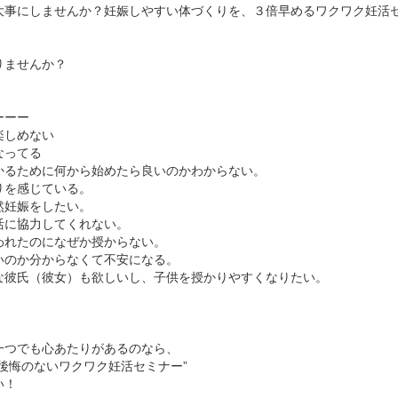
大事にしませんか？妊娠しやすい体づくりを、３倍早めるワクワク妊活
りませんか？
ーーー
楽しめない
なってる
かるために何から始めたら良いのかわからない。
りを感じている。
然妊娠をしたい。
活に協力してくれない。
われたのになぜか授からない。
いのか分からなくて不安になる。
な彼氏（彼女）も欲しいし、子供を授かりやすくなりたい。
一つでも心あたりがあるのなら、
後悔のないワクワク妊活セミナー”
い！