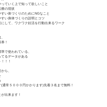
やっていく上で知って欲しいこと
医療の現状
やすい体づくりのためにNGなこと
やすい身体づくりの説明とコツ
楽にして、ワクワク妊活を行動出来るワーク
は、
料券！
標準で使われている、
ってるデータがある
ト！！！
査から、
を
る
す(通常５０００円かかります)先着３名まで無料！
とが出来ます！