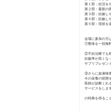
第１部：妊活を
第２部：最新の
第３部：妊娠し
第４部：妊娠し
第５部：現状を
会場に参加の方
①整体を一回無
②不妊治療でも
妊娠率が高くな
サプリプレゼン
③さらに血液検
今の栄養の状態
医師が診断くれ
サービスをしま
の特典を得るこ