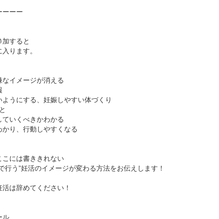
ーーーー
参加すると
に入ります。
嫌なイメージが消える
報
いようにする、妊娠しやすい体づくり
と
していくべきかわかる
わかり、行動しやすくなる
ここには書ききれない
婦で行う”妊活のイメージが変わる方法をお伝えします！
妊活は辞めてください！
ール