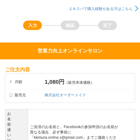
エキスパで購入経験がある方はこちら
営業力向上オンラインサロン
ご注文内容
1,080円
月額
（販売本体価格）
販売元
株式会社オーダーメイド
お
名
前
ご決済のお名前と、Facebookの参加申請のお名前が
違
異なる場合、必ず事前に
い
「kkimura.online.s@gmail.com」までご連絡くださ